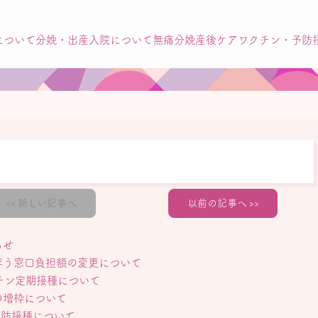
について
分娩・出産
入院について
無痛分娩
産後ケア
ワクチン・予防
新しい記事へ
以前の記事へ
らせ
伴う窓口負担額の変更について
チン定期接種について
の増枠について
予防接種について