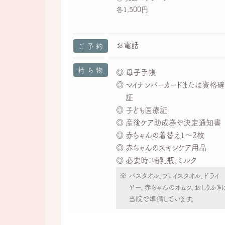
各1,500円
お電話
ご予約
持ち物
母子手帳
マイナンバーカードまたは資格
証
子ども医療証
産後ケア助成券や決定通知書
赤ちゃんの着替え1～2枚
赤ちゃんのスキンケア用品
必要時：哺乳瓶、ミルク
バスタオル、フェイスタオル、ドライ
ヤー、赤ちゃんのオムツ、おしりふき
当院で準備しています。