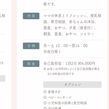
能です。
乳相
ママの休息とリフレッシュ、授乳相
内容
、
談、育児相談、赤ちゃんの沐浴、
昼食、おやつ、夕食（夜食付）、
朝食、昼食、おやつ、シャワー
月～土 10：00～翌16：00
日時
※祝日除く
異な
自己負担金：1泊2日 約6,000円
料金
お住いの市町村によって自己負担額が異な
るため料金は目安です
オプション
産後ヨガ
ベビーマッサージ
小児科医の診察と育児相談
沐浴指導