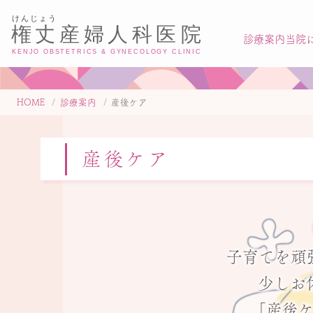
診療案内
当院
HOME
診療案内
産後ケア
産後ケア
子育てを頑
少しお
「産後