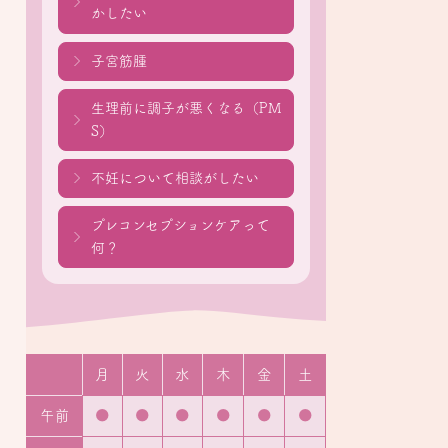
かしたい
子宮筋腫
生理前に調子が悪くなる（PM
S）
不妊について相談がしたい
プレコンセプションケアって
何？
月
火
水
木
金
土
午前
●
●
●
●
●
●