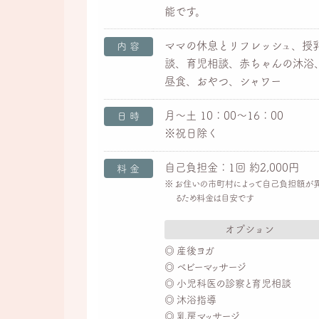
能です。
ママの休息とリフレッシュ、授
内容
談、育児相談、赤ちゃんの沐浴
昼食、おやつ、シャワー
月～土 10：00～16：00
日時
※祝日除く
自己負担金：1回 約2,000円
料金
お住いの市町村によって自己負担額が
るため料金は目安です
オプション
産後ヨガ
ベビーマッサージ
小児科医の診察と育児相談
沐浴指導
乳房マッサージ