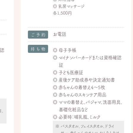
乳房マッサージ
各1,500円
お電話
ご予約
持ち物
確認
母子手帳
マイナンバーカードまたは資格確認
証
子ども医療証
産後ケア助成券や決定通知書
赤ちゃんの着替え4～5枚
赤ちゃんのスキンケア用品
ママの着替え、パジャマ、洗面用具、
基礎化粧品など
は、
必要時：哺乳瓶、ミルク
バスタオル、フェイスタオル、ドライ