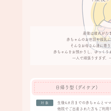
産後は疲れがた
赤ちゃんのお世話や授乳に
そんなお母さん達に
寄り
赤ちゃんをお預かりし、
ゆっくり
一人で頑張りすぎず、
日帰り型 (デイケア)
生後4カ月までの赤ちゃんとママ
対象
他院でご出産された方もご利用