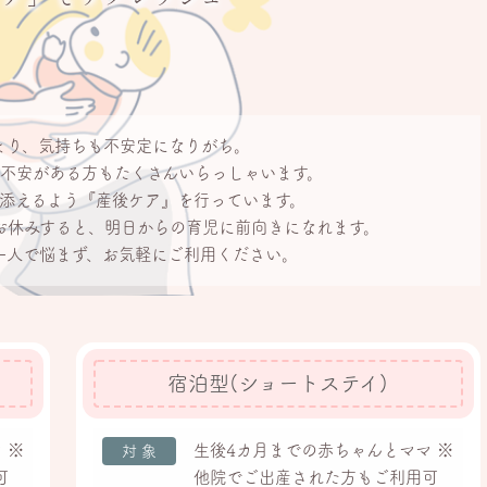
まり、
気持ちも不安定になりがち。
不安がある方もたくさん
いらっしゃいます。
添えるよう
『産後ケア』を
行っています。
お休みすると、
明日からの育児に
前向きになれます。
一人で悩まず、
お気軽にご利用ください。
宿泊型(ショートステイ)
 ※
生後4カ月までの赤ちゃんとママ ※
対象
可
他院でご出産された方もご利用可